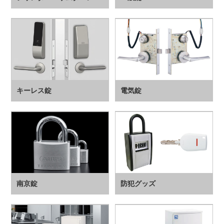
キーレス錠
電気錠
南京錠
防犯グッズ